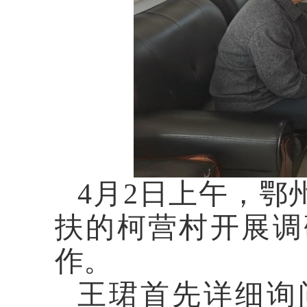
4月2日上午
，鄂
扶
的
柯营村
开展调
作
。
王珺
首先详细询